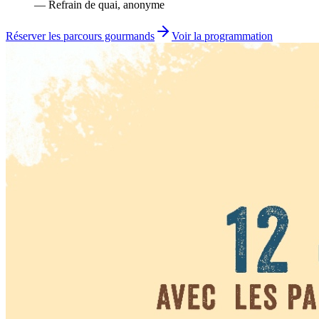
— Refrain de quai, anonyme
Réserver les parcours gourmands
Voir la programmation